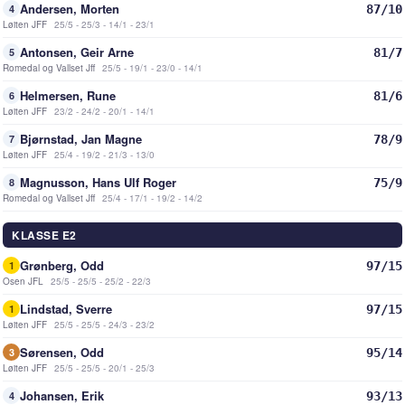
Andersen, Morten
87/10
4
Løiten JFF
25/5 - 25/3 - 14/1 - 23/1
Antonsen, Geir Arne
81/7
5
Romedal og Vallset Jff
25/5 - 19/1 - 23/0 - 14/1
Helmersen, Rune
81/6
6
Løiten JFF
23/2 - 24/2 - 20/1 - 14/1
Bjørnstad, Jan Magne
78/9
7
Løiten JFF
25/4 - 19/2 - 21/3 - 13/0
Magnusson, Hans Ulf Roger
75/9
8
Romedal og Vallset Jff
25/4 - 17/1 - 19/2 - 14/2
KLASSE E2
Grønberg, Odd
97/15
1
Osen JFL
25/5 - 25/5 - 25/2 - 22/3
Lindstad, Sverre
97/15
1
Løiten JFF
25/5 - 25/5 - 24/3 - 23/2
Sørensen, Odd
95/14
3
Løiten JFF
25/5 - 25/5 - 20/1 - 25/3
Johansen, Erik
93/13
4