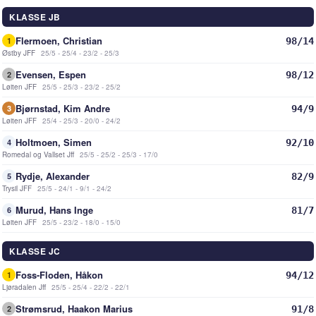
KLASSE JB
Flermoen, Christian
98/14
1
Østby JFF
25/5 - 25/4 - 23/2 - 25/3
Evensen, Espen
98/12
2
Løiten JFF
25/5 - 25/3 - 23/2 - 25/2
Bjørnstad, Kim Andre
94/9
3
Løiten JFF
25/4 - 25/3 - 20/0 - 24/2
Holtmoen, Simen
92/10
4
Romedal og Vallset Jff
25/5 - 25/2 - 25/3 - 17/0
Rydje, Alexander
82/9
5
Trysil JFF
25/5 - 24/1 - 9/1 - 24/2
Murud, Hans Inge
81/7
6
Løiten JFF
25/5 - 23/2 - 18/0 - 15/0
KLASSE JC
Foss-Floden, Håkon
94/12
1
Ljøradalen Jff
25/5 - 25/4 - 22/2 - 22/1
Strømsrud, Haakon Marius
91/8
2