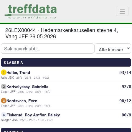
26LEX00044
-
Hedemarkenkarusellen stevne 4,
Vang JFF 26.05.2026
KLASSE A
Holter, Trond
93/14
1
Åslia JSK
25/5 - 25/4 - 24/3 - 19/2
Kørtvelyessy, Gabriella
92/8
2
Løiten JFF
25/5 - 24/2 - 25/1 - 18/0
Nordsveen, Even
90/12
3
Løiten JFF
25/4 - 24/3 - 23/4 - 18/1
Fiskerud, Roy Arnfinn Raisky
90/9
4
Skogen JSK
25/5 - 25/3 - 18/0 - 22/1