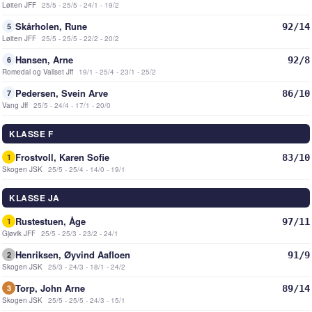
Løiten JFF
25/5 - 25/5 - 24/1 - 19/2
Skårholen, Rune
92/14
5
Løiten JFF
25/5 - 25/5 - 22/2 - 20/2
Hansen, Arne
92/8
6
Romedal og Vallset Jff
19/1 - 25/4 - 23/1 - 25/2
Pedersen, Svein Arve
86/10
7
Vang Jff
25/5 - 24/4 - 17/1 - 20/0
KLASSE F
Frostvoll, Karen Sofie
83/10
1
Skogen JSK
25/5 - 25/4 - 14/0 - 19/1
KLASSE JA
Rustestuen, Åge
97/11
1
Gjøvik JFF
25/5 - 25/3 - 23/2 - 24/1
Henriksen, Øyvind Aafloen
91/9
2
Skogen JSK
25/3 - 24/3 - 18/1 - 24/2
Torp, John Arne
89/14
3
Skogen JSK
25/5 - 25/5 - 24/3 - 15/1