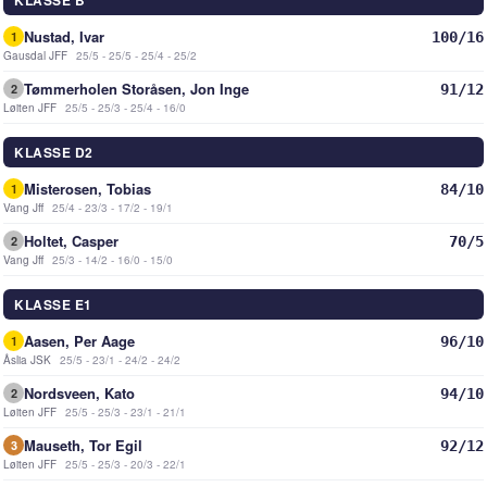
KLASSE B
Nustad, Ivar
100/16
1
Gausdal JFF
25/5 - 25/5 - 25/4 - 25/2
Tømmerholen Storåsen, Jon Inge
91/12
2
Løiten JFF
25/5 - 25/3 - 25/4 - 16/0
KLASSE D2
Misterosen, Tobias
84/10
1
Vang Jff
25/4 - 23/3 - 17/2 - 19/1
Holtet, Casper
70/5
2
Vang Jff
25/3 - 14/2 - 16/0 - 15/0
KLASSE E1
Aasen, Per Aage
96/10
1
Åslia JSK
25/5 - 23/1 - 24/2 - 24/2
Nordsveen, Kato
94/10
2
Løiten JFF
25/5 - 25/3 - 23/1 - 21/1
Mauseth, Tor Egil
92/12
3
Løiten JFF
25/5 - 25/3 - 20/3 - 22/1